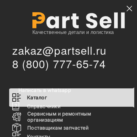
Найти
Качественные детали и логистика
zakaz@partsell.ru
/
Главная
Каталог
8 (800) 777-65-74
yn51d01003p1 Звезда, E215/SK200-8, 26H 21T 402D,
/
UR190B521, VR1620B0, VYN51D01003P1V, YN51D01003P1,
YN51D01015P1, CK-243152
yn51d01003p1 Звезда,
Написать в whatsapp
E215/SK200-8, 26H 21T 402D,
Каталог
UR190B521, VR1620B0,
Справочники
VYN51D01003P1V,
Сервисным и ремонтным
организациям
YN51D01003P1,
Поставщикам запчастей
YN51D01015P1, CK-243152
Контакты