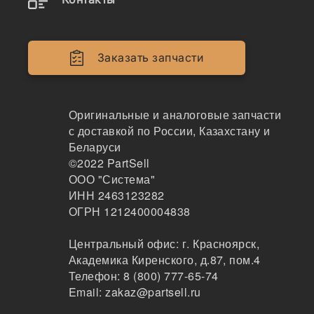
Наличие yn51d01003p1 на складах, цены и
сроки отгрузки
Заказать запчасти
YN51D01003P1
Оригинальные и аналоговые запчасти
Звезда, E215/SK200-8, 26H 21T 402D, UR190B52
с доставкой по России, Казахстану и
1, VR1620B0, VYN51D01003P1V, YN51D01003P1,
Беларуси
YN51D01015P1, CK-243152
©2022
PartSell
ООО "Система"
QHD
143
ИНН 2463123282
Хабаровск
ОГРН 1212400004838
1-2дня
2 шт.
Центральный офис:
г. Красноярск
,
10700 ₽
Академика Киренского, д.87, пом.4
Показать больше
Телефон:
8 (800) 777-65-74
Email:
zakaz@partsell.ru
Заказать