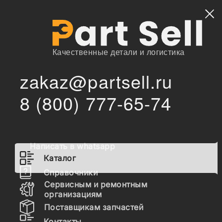
Найти
Качественные детали и логистика
zakaz@partsell.ru
ta001a07701 Генератор
/
/
Главная
Каталог
8 (800) 777-65-74
ta001a07701 Генератор
Наличие ta001a07701 на складах, цены и сроки
Написать в whatsapp
отгрузки
Каталог
Справочники
Сервисным и ремонтным
TA001A07701
организациям
Генератор
Поставщикам запчастей
Контакты
Valeo