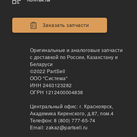
102
Москва
1-3 дня
Заказать запчасти
по запросу
54113 ₽
Показать больше
Оригинальные и аналоговые запчасти
Заказать
с доставкой по России, Казахстану и
Беларуси
©2022
PartSell
ООО "Система"
Информация, указанная на сайте, не является
ИНН 2463123282
публичной офертой, носит справочно-информационный
ОГРН 1212400004838
характер, может быть изменена в любое время без
предварительного уведомления. Для получения
Центральный офис:
г. Красноярск
,
актуальной информации о наличии, стоимости, сроков
Академика Киренского, д.87, пом.4
поставки товаров обращайтесь по адресу
Телефон:
8 (800) 777-65-74
zakaz@partsell.ru
Email:
zakaz@partsell.ru