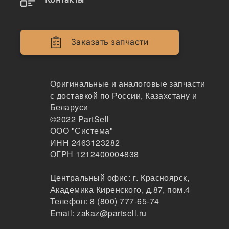
SPA-1932
Заказать запчасти
Ремень приводной гладкий
GLOBELT
78
Оригинальные и аналоговые запчасти
Санкт-Петербург
с доставкой по России, Казахстану и
2-3 дня
Беларуси
31 шт.
©2022
PartSell
564 ₽
ООО "Система"
Показать больше
ИНН 2463123282
Заказать
ОГРН 1212400004838
Центральный офис:
г. Красноярск
,
Академика Киренского, д.87, пом.4
Информация, указанная на сайте, не является
Телефон:
8 (800) 777-65-74
публичной офертой, носит справочно-информационный
Email:
zakaz@partsell.ru
характер, может быть изменена в любое время без