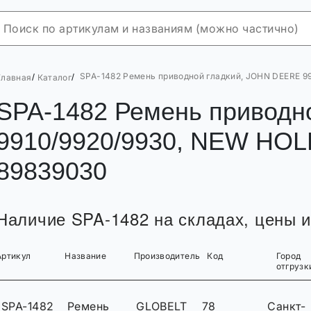
SPA-1482 Ремень приводной гладкий, JOHN DEERE 9
/
/
Главная
Каталог
SPA-1482 Ремень приводн
9910/9920/9930, NEW HOL
89839030
Наличие SPA-1482 на складах, цены и
Артикул
Название
Производитель
Код
Город
отгрузк
SPA-1482
Ремень
GLOBELT
78
Санкт-