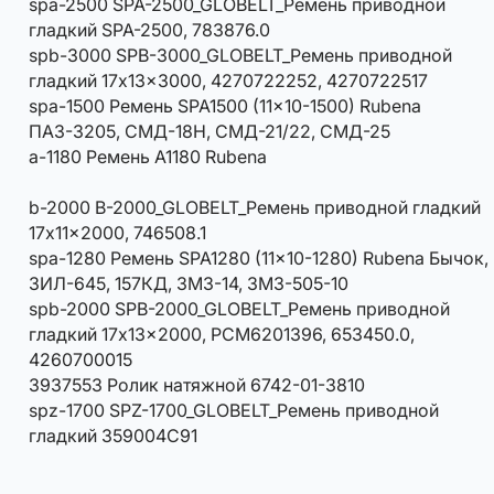
spa-2500 SPA-2500_GLOBELT_Ремень приводной
гладкий SPA-2500, 783876.0
spb-3000 SPB-3000_GLOBELT_Ремень приводной
гладкий 17x13x3000, 4270722252, 4270722517
spa-1500 Ремень SPA1500 (11x10-1500) Rubena
ПАЗ-3205, СМД-18Н, СМД-21/22, СМД-25
a-1180 Ремень A1180 Rubena
b-2000 B-2000_GLOBELT_Ремень приводной гладкий
17x11x2000, 746508.1
spa-1280 Ремень SPA1280 (11x10-1280) Rubena Бычок,
ЗИЛ-645, 157КД, ЗМЗ-14, ЗМЗ-505-10
spb-2000 SPB-2000_GLOBELT_Ремень приводной
гладкий 17x13x2000, РСМ6201396, 653450.0,
4260700015
3937553 Ролик натяжной 6742-01-3810
spz-1700 SPZ-1700_GLOBELT_Ремень приводной
гладкий 359004C91