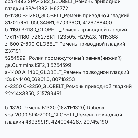
spa-1382 SPA-1382_GLOBELT_Ремень приводной
гладкий SPA-1382, H63772
b-1280 B-1280_GLOBELT_Ремень приводной гладкий
3170159R1, 656349R1, 670339C1, 4129788400
b-1180 B-1180_GLOBELT_Ремень приводной гладкий
17x11x1180, 726278R1, T23505, H29528, N115368
z-600 Z-600_GLOBELT_Ремень приводной гладкий
Z37191
5254599- Ролик промежуточный ремня(нижний)
дв.Cummins ISF2,8 5254599
a-1400 A-1400_GLOBELT_Ремень приводной гладкий
13x8x1400,56961.0, 80716253
c-3350 C-3350_GLOBELT_Ремень приводной гладкий
22x14x3350, 3157994R1
b-1320 Ремень B1320 (16x11-1320) Rubena
spa-2000 SPA-2000_GLOBELT_Ремень приводной
гладкий 489399R1, 4240044287, 20745/190