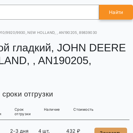
Найти
910/9920/9930, NEW HOLLAND, , AN190205, 89839030
ой гладкий, JOHN DEERE
LAND, , AN190205,
 сроки отгрузки
Срок
Наличие
Стоимость
и
отгрузки
2-3 дня
4 шт.
432 ₽