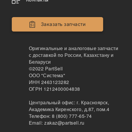
M103/M80/M89, , 1250587C1,
629908.1, 80230038,
80230131
Заказать запчасти
Наличие SPA-1060 на складах, цены и сроки
отгрузки
Оригинальные и аналоговые запчасти
с доставкой по России, Казахстану и
Беларуси
©2022
PartSell
SPA-1060
ООО "Система"
Ремень приводной гладкий
ИНН 2463123282
GLOBELT
ОГРН 1212400004838
78
Санкт-Петербург
Центральный офис:
г. Красноярск
,
2-3 дня
Академика Киренского, д.87, пом.4
39 шт.
Телефон:
8 (800) 777-65-74
311 ₽
Email:
zakaz@partsell.ru
Показать больше