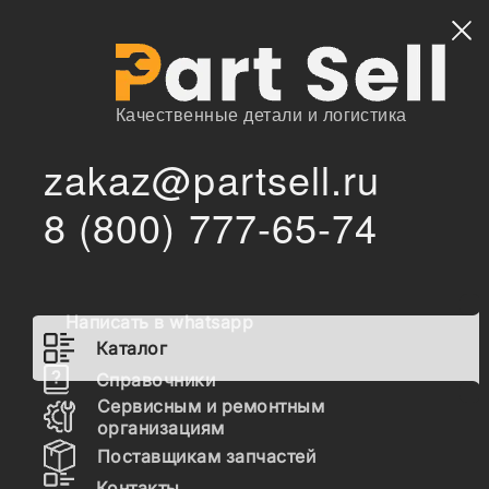
Найти
Качественные детали и логистика
zakaz@partsell.ru
S7801-57492 Трос газа HINO FD2JJB
/
/
Главная
Каталог
8 (800) 777-65-74
S7801-57492 Трос газа HINO
FD2JJB
Написать в whatsapp
Наличие S7801-57492 на складах, цены и сроки
Каталог
отгрузки
Справочники
Сервисным и ремонтным
организациям
Поставщикам запчастей
S7801-57492
Трос газа HINO FD2JJB
Контакты