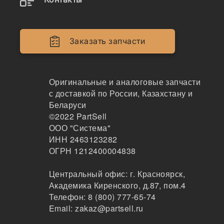
TSK
99
Новосибирск
Заказать запчасти
2-3 дня
2 шт.
2111 ₽
Показать больше
Оригинальные и аналоговые запчасти
с доставкой по России, Казахстану и
Заказать
Беларуси
©2022
PartSell
ООО "Система"
ИНН 2463123282
Информация, указанная на сайте, не является
ОГРН 1212400004838
публичной офертой, носит справочно-информационный
характер, может быть изменена в любое время без
Центральный офис:
г. Красноярск
,
предварительного уведомления. Для получения
Академика Киренского, д.87, пом.4
актуальной информации о наличии, стоимости, сроков
Телефон:
8 (800) 777-65-74
поставки товаров обращайтесь по адресу
Email:
zakaz@partsell.ru
zakaz@partsell.ru