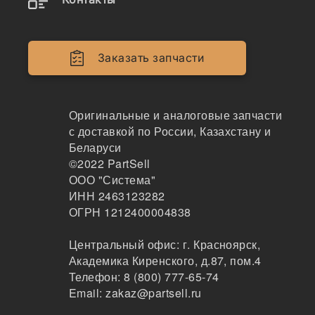
HOLLAND TR70/75/80/85/86
Peмeнь пpивoдa paзгpузoчнoй
Заказать запчасти
тpубы, токарновинторезный
станок 1М63, для
кукурузоуборочного комбайна
Оригинальные и аналоговые запчасти
ККС-6, с
с доставкой по России, Казахстану и
Беларуси
©2022
PartSell
Наличие B-1700 на складах, цены и сроки
ООО "Система"
отгрузки
ИНН 2463123282
ОГРН 1212400004838
Центральный офис:
г. Красноярск
,
B-1700
Академика Киренского, д.87, пом.4
Ремень приводной гладкий
Телефон:
8 (800) 777-65-74
GLOBELT
Email:
zakaz@partsell.ru
78