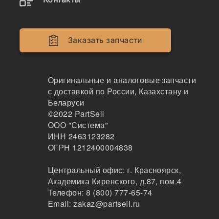
84015852
Наличие B-1550 на складах, цены и сроки
Заказать запчасти
отгрузки
Оригинальные и аналоговые запчасти
с доставкой по России, Казахстану и
B-1550
Ремень приводной гладкий
Беларуси
©2022
PartSell
GLOBELT
ООО "Система"
78
ИНН 2463123282
Санкт-Петербург
ОГРН 1212400004838
2-3 дня
268 шт.
Центральный офис:
г. Красноярск
,
548 ₽
Академика Киренского, д.87, пом.4
Показать больше
Телефон:
8 (800) 777-65-74
Заказать
Email:
zakaz@partsell.ru