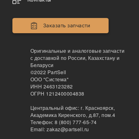
Наличие A-1350 на складах, цены и сроки
отгрузки
Заказать запчасти
A-1350
Ремень приводной гладкий
Оригинальные и аналоговые запчасти
GLOBELT
с доставкой по России, Казахстану и
78
Беларуси
Санкт-Петербург
©2022
PartSell
2-3 дня
ООО "Система"
149 шт.
ИНН 2463123282
308 ₽
ОГРН 1212400004838
Показать больше
Центральный офис:
г. Красноярск
,
Заказать
Академика Киренского, д.87, пом.4
Телефон:
8 (800) 777-65-74
Email:
zakaz@partsell.ru
A1350