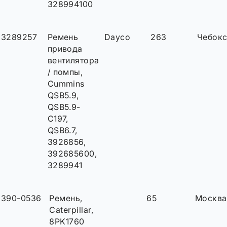
328994100
3289257
Ремень
Dayco
263
Чебок
привода
вентилятора
/ помпы,
Cummins
QSB5.9,
QSB5.9-
C197,
QSB6.7,
3926856,
392685600,
3289941
390-0536
Ремень,
65
Москва
Caterpillar,
8PK1760