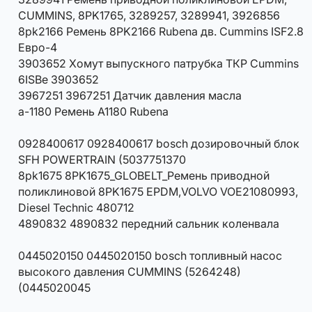
CUMMINS, 8PK1765, 3289257, 3289941, 3926856
8pk2166 Ремень 8PK2166 Rubena дв. Cummins ISF2.8
Евро-4
3903652 Хомут выпускного патрубка ТКР Cummins
6ISBe 3903652
3967251 3967251 Датчик давления масла
a-1180 Ремень A1180 Rubena
0928400617 0928400617 bosch дозировочный блок
SFH POWERTRAIN (5037751370
8pk1675 8PK1675_GLOBELT_Ремень приводной
поликлиновой 8PK1675 EPDM,VOLVO VOE21080993,
Diesel Technic 480712
4890832 4890832 передний сальник коленвала
0445020150 0445020150 bosch топливный насос
высокого давления CUMMINS (5264248)
(0445020045