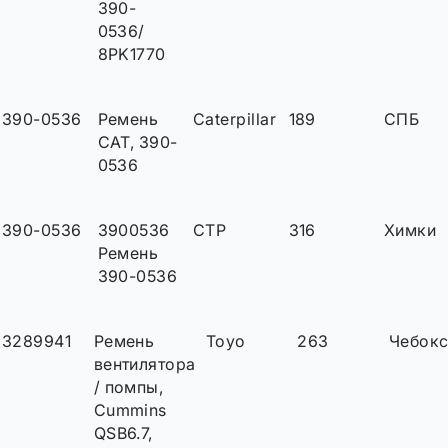
390-
0536/
8PK1770
390-0536
Ремень
Caterpillar
189
СПБ
CAT, 390-
0536
390-0536
3900536
CTP
316
Химки
Ремень
390-0536
3289941
Ремень
Toyo
263
Чебок
вентилятора
/ помпы,
Cummins
QSB6.7,