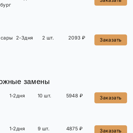
Заказать
бург
ксары
2-3дня
2 шт.
2093 ₽
Заказать
можные замены
1-2дня
10 шт.
5948 ₽
Заказать
1-2дня
9 шт.
4875 ₽
Заказать