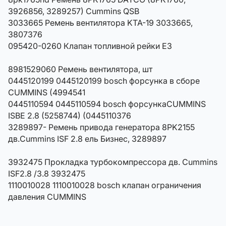
3926856, 3289257) Cummins QSB
3033665 Ремень вентилятора KTA-19 3033665,
3807376
095420-0260 Клапан топливной рейки Е3
8981529060 Ремень вентилятора, шт
0445120199 0445120199 bosch форсунка в сборе
CUMMINS (4994541
0445110594 0445110594 bosch форсункаCUMMINS
ISBE 2.8 (5258744) (0445110376
3289897- Ремень привода генератора 8PK2155
дв.Cummins ISF 2.8 ель Бизнес, 3289897
3932475 Прокладка турбокомпрессора дв. Cummins
ISF2.8 /3.8 3932475
1110010028 1110010028 bosch клапан ограничения
давления CUMMINS