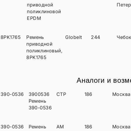
приводной
Петер
поликлиновой
EPDM
8PK1765
Ремень
Globelt
244
Чебо
приводной
поликлиновый,
8PK1765
Аналоги и воз
390-0536
3900536
CTP
186
Москва
Ремень
390-0536
390-0536
Ремень
AM
186
Москва