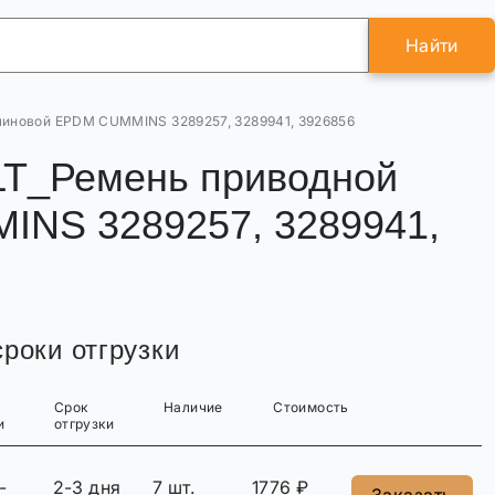
Найти
линовой EPDM CUMMINS 3289257, 3289941, 3926856
T_Ремень приводной
INS 3289257, 3289941,
роки отгрузки
Срок
Наличие
Стоимость
и
отгрузки
-
2-3 дня
7 шт.
1776 ₽