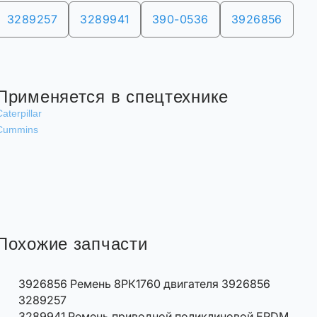
3289257
3289941
390-0536
3926856
Применяется в спецтехнике
aterpillar
Cummins
Похожие запчасти
3926856 Ремень 8РК1760 двигателя 3926856
3289257
3289941 Ремень приводной поликлиновой EPDM,