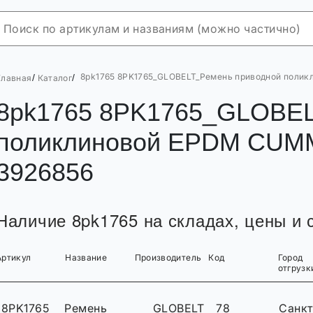
8pk1765 8PK1765_GLOBELT_Ремень приводной полик
/
/
Главная
Каталог
8pk1765 8PK1765_GLOBEL
поликлиновой EPDM CUMM
3926856
Наличие 8pk1765 на складах, цены и с
Артикул
Название
Производитель
Код
Город
отгрузк
8PK1765
Ремень
GLOBELT
78
Санкт