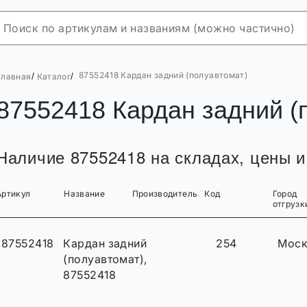
87552418 Кардан задний (полуавтомат)
/
/
Главная
Каталог
87552418 Кардан задний (
Наличие 87552418 на складах, цены и
Артикул
Название
Производитель
Код
Город
отгрузк
87552418
Кардан задний
254
Моск
(полуавтомат),
87552418