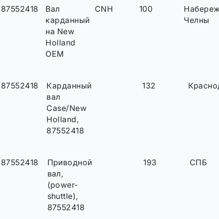
87552418
Вал
CNH
100
Набере
карданный
Челны
на New
Holland
OEM
87552418
Карданный
132
Красно
вал
Case/New
Holland,
87552418
87552418
Приводной
193
СПБ
вал,
(power-
shuttle),
87552418