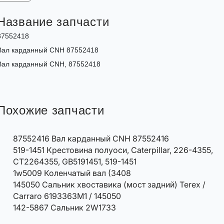
Название запчасти
87552418
Вал карданный CNH 87552418
Вал карданный CNH, 87552418
Похожие запчасти
87552416 Вал карданный CNH 87552416
519-1451 Крестовина полуоси, Caterpillar, 226-4355,
CT2264355, GB5191451, 519-1451
1w5009 Коленчатый вал (3408
145050 Сальник хвоставика (мост задний) Terex /
Carraro 6193363M1 / 145050
142-5867 Сальник 2W1733