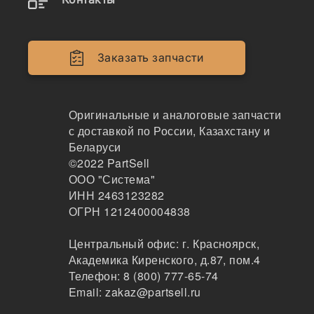
Втулки, 85820056
254
Заказать запчасти
Москва
1-3дня
6 шт.
5801 ₽
Оригинальные и аналоговые запчасти
Показать больше
с доставкой по России, Казахстану и
Беларуси
Заказать
©2022
PartSell
ООО "Система"
ИНН 2463123282
ОГРН 1212400004838
85820056
Втулка в шток г/ц челюсти New Holland, 858200
Центральный офис:
г. Красноярск
,
56
Академика Киренского, д.87, пом.4
Телефон:
8 (800) 777-65-74
71
Email:
zakaz@partsell.ru
Екатеринбург