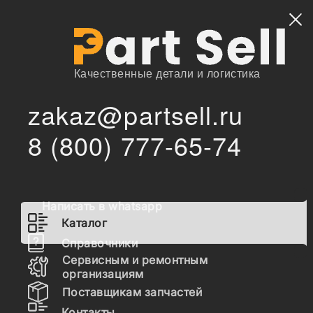
Найти
Качественные детали и логистика
zakaz@partsell.ru
/
Главная
Каталог
8 (800) 777-65-74
85820056 Втулка в шток г/ц челюсти New Holland
/
85820056 Втулка в шток г/ц
челюсти New Holland
Написать в whatsapp
Каталог
Наличие 85820056 на складах, цены и сроки
Справочники
отгрузки
Сервисным и ремонтным
организациям
Поставщикам запчастей
85820056
Контакты