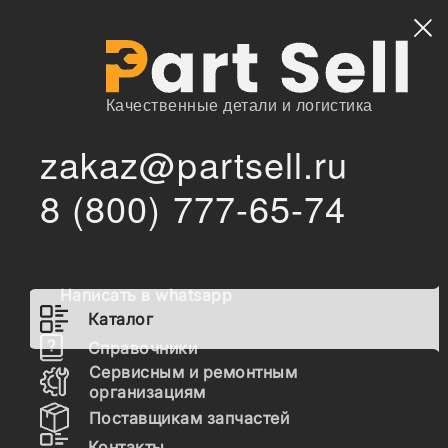
Найти
Качественные детали и логистика
zakaz@partsell.ru
/
Главная
Каталог
8 (800) 777-65-74
828/00196 Кольцо уплотнительное JCB 3CX, 4CX SUPER,
/
редуктора бортового
828/00196 Кольцо
уплотнительное JCB 3CX,
Написать в whatsapp
4CX SUPER, редуктора
Каталог
бортового
Справочники
Сервисным и ремонтным
организациям
Наличие 828/00196 на складах, цены и сроки
Поставщикам запчастей
отгрузки
Контакты