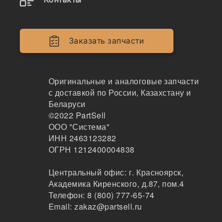
828/00196
Заказать запчасти
Уплотнительное кольцо бортового редуктора 8
28/00196
ARIES
Оригинальные и аналоговые запчасти
104
с доставкой по России, Казахстану и
Калуга
Беларуси
1-2 дня
©2022
PartSell
3 шт.
ООО "Система"
330 ₽
ИНН 2463123282
Показать больше
ОГРН 1212400004838
Заказать
Центральный офис:
г. Красноярск
,
Академика Киренского, д.87, пом.4
Телефон:
8 (800) 777-65-74
828/00196
Email:
zakaz@partsell.ru
Кольцо уплотнительное бортового редуктора 8