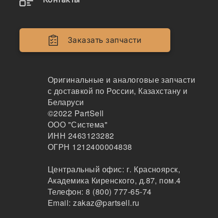
Valeo
102
Москва
Заказать запчасти
1-3 дня
по запросу
2252 ₽
Показать больше
Оригинальные и аналоговые запчасти
с доставкой по России, Казахстану и
Заказать
Беларуси
©2022
PartSell
ООО "Система"
ИНН 2463123282
Информация, указанная на сайте, не является
ОГРН 1212400004838
публичной офертой, носит справочно-информационный
характер, может быть изменена в любое время без
Центральный офис:
г. Красноярск
,
предварительного уведомления. Для получения
Академика Киренского, д.87, пом.4
актуальной информации о наличии, стоимости, сроков
Телефон:
8 (800) 777-65-74
поставки товаров обращайтесь по адресу
Email:
zakaz@partsell.ru
zakaz@partsell.ru