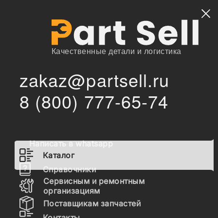
Найти
Качественные детали и логистика
zakaz@partsell.ru
594554 Дифференциал в сборе
/
/
Главная
Каталог
8 (800) 777-65-74
594554 Дифференциал в
сборе
Написать в whatsapp
Наличие 594554 на складах, цены и сроки
Каталог
отгрузки
Справочники
Сервисным и ремонтным
организациям
Поставщикам запчастей
594554
Дифференциал в сборе
Контакты