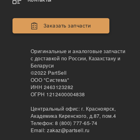
950-3; 8970179503; 8-97017-
950-2; 8970179502; 8-97017-
950-1; 8970179501
Заказать запчасти
Наличие 4ca1002 на складах, цены и сроки
отгрузки
Оригинальные и аналоговые запчасти
с доставкой по России, Казахстану и
Беларуси
©2022
PartSell
Аналоги и возможные замены
ООО "Система"
ИНН 2463123282
8-97074-142-0
ОГРН 1212400004838
Трос акселератора ISUZU ELF NKR
Центральный офис:
г. Красноярск
,
TSK
Академика Киренского, д.87, пом.4
99
Телефон:
8 (800) 777-65-74
Новосибирск
Email:
zakaz@partsell.ru
2-3 дня
по запросу