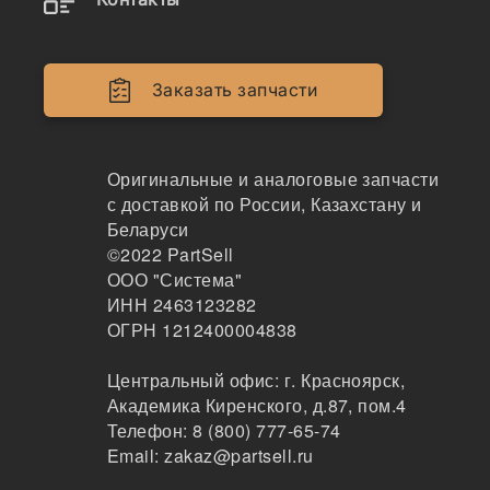
423-20-15113
Опора, 423-20-15113
Заказать запчасти
Komatsu
76
Екатеринбург
Оригинальные и аналоговые запчасти
1-2 дня
с доставкой по России, Казахстану и
2 шт.
183828 ₽
Беларуси
Показать больше
©2022
PartSell
ООО "Система"
Заказать
ИНН 2463123282
ОГРН 1212400004838
Центральный офис:
г. Красноярск
,
423-20-15113
Академика Киренского, д.87, пом.4
Фланец, 423-20-15113
Телефон:
8 (800) 777-65-74
Email:
zakaz@partsell.ru
ITR
212