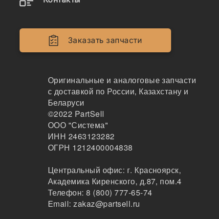
4138A017
Заказать запчасти
Болт форсунки охлаждения поршня Perkins, 413
8A017
KMP
Оригинальные и аналоговые запчасти
217
с доставкой по России, Казахстану и
Санкт-Петербург
Беларуси
1-2дня
©2022
PartSell
3 шт.
ООО "Система"
1005 ₽
ИНН 2463123282
Показать больше
ОГРН 1212400004838
Заказать
Центральный офис:
г. Красноярск
,
Академика Киренского, д.87, пом.4
Телефон:
8 (800) 777-65-74
4138A017
Email:
zakaz@partsell.ru
Клапан форсунки поршня Perkins, 4138A017