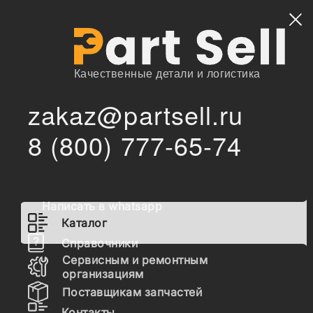
Найти
Качественные детали и логистика
zakaz@partsell.ru
/
Главная
Каталог
8 (800) 777-65-74
4138a017 Клапан редукционный форсунки охлаждения
/
поршня Perkins, 4138A017
4138a017 Клапан
редукционный форсунки
Написать в whatsapp
охлаждения поршня Perkins,
Каталог
4138A017
Справочники
Сервисным и ремонтным
организациям
Наличие 4138a017 на складах, цены и сроки
Поставщикам запчастей
отгрузки
Контакты