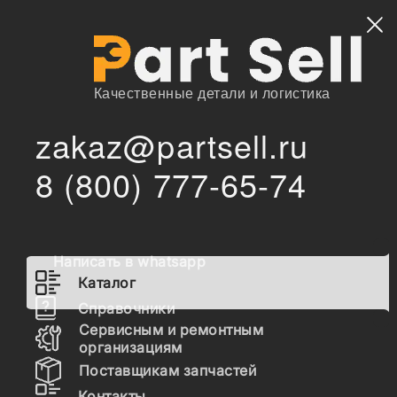
Найти
Качественные детали и логистика
zakaz@partsell.ru
/
Главная
Каталог
8 (800) 777-65-74
3936208 Натяжитель ремня генератора HYUNDAI Cummins
/
6BT,6CT,ISCe
3936208 Натяжитель ремня
генератора HYUNDAI
Написать в whatsapp
Cummins 6BT,6CT,ISCe
Каталог
Справочники
Сервисным и ремонтным
Наличие 3936208 на складах, цены и сроки
организациям
отгрузки
Поставщикам запчастей
Контакты