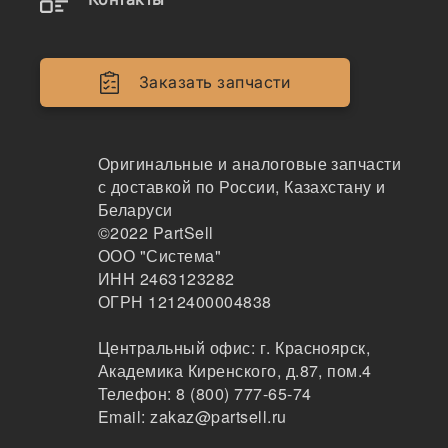
3936208
Натяжитель ремня Cummins, 3976832
Заказать запчасти
222
Благовещенск
Оригинальные и аналоговые запчасти
1-2дня
с доставкой по России, Казахстану и
2 шт.
3640 ₽
Беларуси
Показать больше
©2022
PartSell
ООО "Система"
Заказать
ИНН 2463123282
ОГРН 1212400004838
Центральный офис:
г. Красноярск
,
3936208
Академика Киренского, д.87, пом.4
Ролик (натяжитель ремня) [3976832]
Телефон:
8 (800) 777-65-74
Email:
zakaz@partsell.ru
1000041