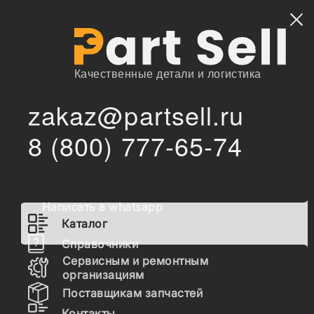
Найти
Качественные детали и логистика
zakaz@partsell.ru
/
Главная
Каталог
8 (800) 777-65-74
3914584 Вал коленчатый (С8.3, 300 л/с) Евро 2
/
3914584 Вал коленчатый
(С8.3, 300 л/с) Евро 2
Написать в whatsapp
Каталог
Наличие 3914584 на складах, цены и сроки
Справочники
отгрузки
Сервисным и ремонтным
организациям
Поставщикам запчастей
3914584
Контакты