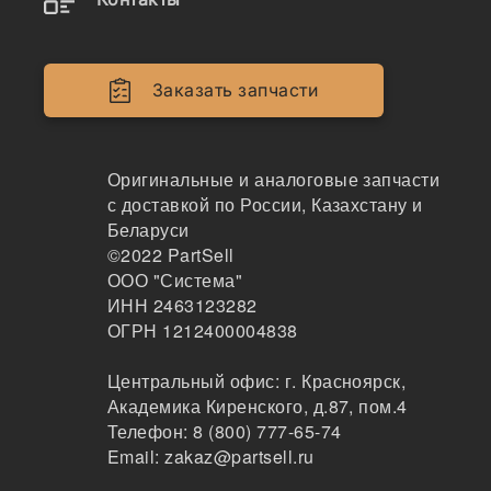
Коленвал Cummins 6C/CT/CTA
United Motors
201
Заказать запчасти
Москва
1-2дня
4 шт.
70871 ₽
Оригинальные и аналоговые запчасти
Показать больше
с доставкой по России, Казахстану и
Беларуси
Заказать
©2022
PartSell
ООО "Система"
ИНН 2463123282
ОГРН 1212400004838
3914584
Вал коленчатый Cummins 6CT
Центральный офис:
г. Красноярск
,
Академика Киренского, д.87, пом.4
Телефон:
8 (800) 777-65-74
197
Email:
zakaz@partsell.ru
Москва
1-2дня