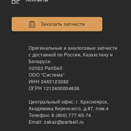
2898053
Заказать запчасти
Ремкомплект гидроцилиндра рукояти 115*170 N
OK - 289-8053
NOK
Оригинальные и аналоговые запчасти
1000036
с доставкой по России, Казахстану и
Москва
Беларуси
2-3 дня
©2022
PartSell
2 шт.
ООО "Система"
4529 ₽
ИНН 2463123282
Показать больше
ОГРН 1212400004838
Заказать
Центральный офис:
г. Красноярск
,
Академика Киренского, д.87, пом.4
Телефон:
8 (800) 777-65-74
2898053
Email:
zakaz@partsell.ru
Ремкомплект гидроцилиндра рукояти 115170 N