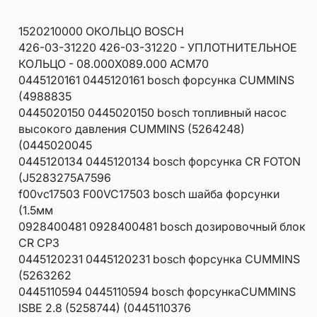
1520210000 ОКОЛЬЦО BOSCH
426-03-31220 426-03-31220 - УПЛОТНИТЕЛЬНОЕ
КОЛЬЦО - 08.000X089.000 ACM70
0445120161 0445120161 bosch форсунка CUMMINS
(4988835
0445020150 0445020150 bosch топливный насос
высокого давления CUMMINS (5264248)
(0445020045
0445120134 0445120134 bosch форсунка CR FOTON
(J5283275A7596
f00vc17503 F00VC17503 bosch шайба форсунки
(1.5мм
0928400481 0928400481 bosch дозировочный блок
CR CP3
0445120231 0445120231 bosch форсунка CUMMINS
(5263262
0445110594 0445110594 bosch форсункаCUMMINS
ISBE 2.8 (5258744) (0445110376