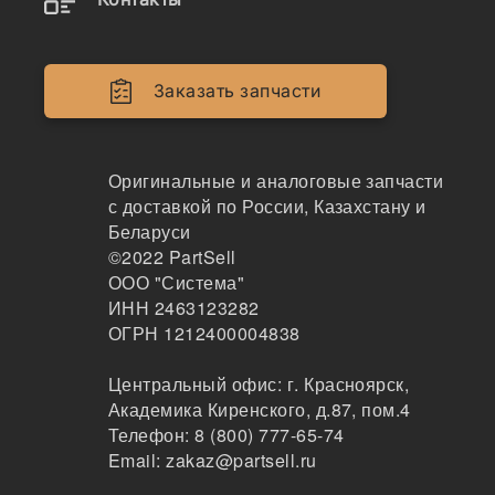
23260
Шайба CARRARO, 23260
Заказать запчасти
Carraro
205
Москва
Оригинальные и аналоговые запчасти
1-2дня
с доставкой по России, Казахстану и
2 шт.
257 ₽
Беларуси
Показать больше
©2022
PartSell
ООО "Система"
Заказать
ИНН 2463123282
ОГРН 1212400004838
Центральный офис:
г. Красноярск
,
Аналоги и возможные замены
Академика Киренского, д.87, пом.4
Телефон:
8 (800) 777-65-74
Email:
zakaz@partsell.ru
140150
Рулевая тяга на Carraro, 7000527, 2326011790