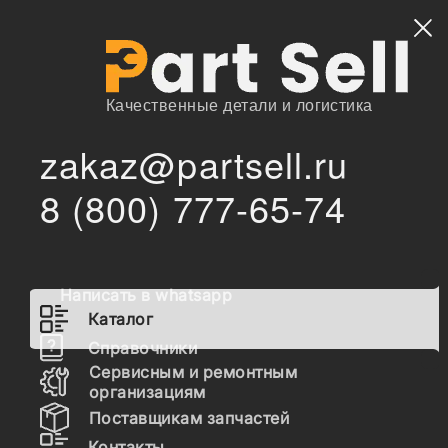
Найти
Качественные детали и логистика
zakaz@partsell.ru
/
Главная
Каталог
8 (800) 777-65-74
23260 Шайба уплотнительная КПП / 6194329M1 CARRARO /
/
TEREX
23260 Шайба уплотнительная
КПП / 6194329M1 CARRARO /
Написать в whatsapp
TEREX
Каталог
Справочники
Сервисным и ремонтным
Наличие 23260 на складах, цены и сроки
организациям
отгрузки
Поставщикам запчастей
Контакты