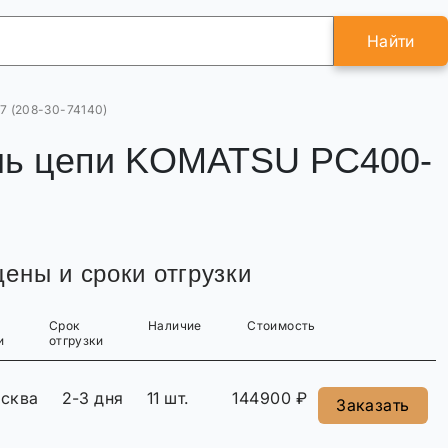
Найти
 (208-30-74140)
ль цепи KOMATSU PC400-
ены и сроки отгрузки
Срок
Наличие
Стоимость
и
отгрузки
сква
2-3 дня
11 шт.
144900 ₽
Заказать