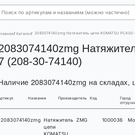
2083074140zmg Натяжитель цепи KOMATSU PC400-7
/
/
Главная
Каталог
2083074140zmg Натяжите
7 (208-30-74140)
Наличие 2083074140zmg на складах, ц
Артикул
Название
Производитель
Код
Город
отгрузк
2083074140zmg
Натяжитель
ZMG
1000036
Мо
цепи
KOMATSU