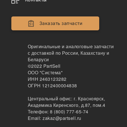
207-70-33120
Звено ковша, 207-70-33120
Заказать запчасти
OEM
277
Хабаровск
Оригинальные и аналоговые запчасти
2-3дня
с доставкой по России, Казахстану и
3 шт.
15313 ₽
Беларуси
Показать больше
©2022
PartSell
ООО "Система"
Заказать
ИНН 2463123282
ОГРН 1212400004838
Центральный офис:
г. Красноярск
,
207-70-33120
Академика Киренского, д.87, пом.4
Звено ковша, 207-70-33120
Телефон:
8 (800) 777-65-74
Email:
zakaz@partsell.ru
OEM
97