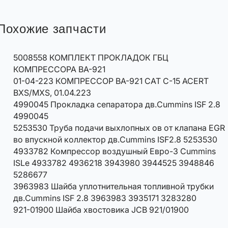
Похожие запчасти
5008558 КОМПЛЕКТ ПРОКЛАДОК ГБЦ
КОМПРЕССОРА BA-921
01-04-223 КОМПРЕССОР BA-921 CAT C-15 ACERT
BXS/MXS, 01.04.223
4990045 Прокладка сепаратора дв.Cummins ISF 2.8
4990045
5253530 Труба подачи выхлопных ов от клапана EGR
во впускной коллектор дв.Cummins ISF2.8 5253530
4933782 Компрессор воздушный Евро-3 Cummins
ISLe 4933782 4936218 3943980 3944525 3948846
5286677
3963983 Шайба уплотнительная топливной трубки
дв.Cummins ISF 2.8 3963983 3935171 3283280
921-01900 Шайба хвостовика JCB 921/01900