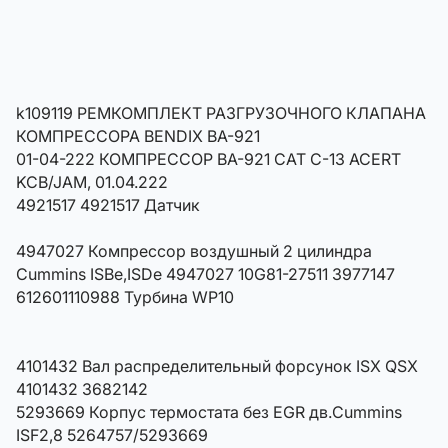
k109119 РЕМКОМПЛЕКТ РАЗГРУЗОЧНОГО КЛАПАНА
КОМПРЕССОРА BENDIX BA-921
01-04-222 КОМПРЕССОР BA-921 CAT C-13 ACERT
KCB/JAM, 01.04.222
4921517 4921517 Датчик
4947027 Компрессор воздушный 2 цилиндра
Cummins ISBe,ISDe 4947027 10G81-27511 3977147
612601110988 Турбина WP10
4101432 Вал распределительный форсунок ISX QSX
4101432 3682142
5293669 Корпус термостата без EGR дв.Cummins
ISF2,8 5264757/5293669