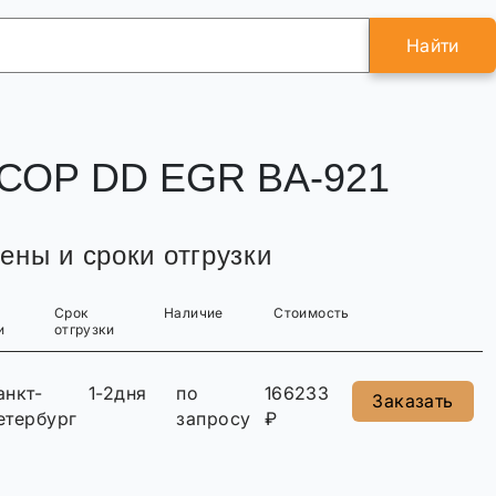
Найти
СОР DD EGR BA-921
ены и сроки отгрузки
Срок
Наличие
Стоимость
и
отгрузки
анкт-
1-2дня
по
166233
Заказать
етербург
запросу
₽