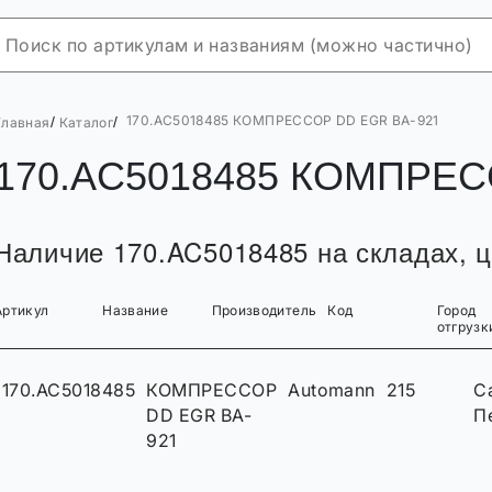
170.AC5018485 КОМПРЕССОР DD EGR BA-921
/
/
Главная
Каталог
170.AC5018485 КОМПРЕС
Наличие 170.AC5018485 на складах, ц
Артикул
Название
Производитель
Код
Город
отгрузк
170.AC5018485
КОМПРЕССОР
Automann
215
С
DD EGR BA-
П
921