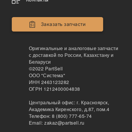
1-38319-040-0
Трос PTO F-series, HJ52P7505231, 1-38319-040-
0, 1383190400
Заказать запчасти
TSK
99
Оригинальные и аналоговые запчасти
Новосибирск
2-3 дня
с доставкой по России, Казахстану и
по запросу
Беларуси
8311 ₽
©2022
PartSell
Показать больше
ООО "Система"
ИНН 2463123282
Заказать
ОГРН 1212400004838
Центральный офис:
г. Красноярск
,
Академика Киренского, д.87, пом.4
Информация, указанная на сайте, не является
Телефон:
8 (800) 777-65-74
публичной офертой, носит справочно-информационный
Email:
zakaz@partsell.ru
характер, может быть изменена в любое время без
предварительного уведомления. Для получения