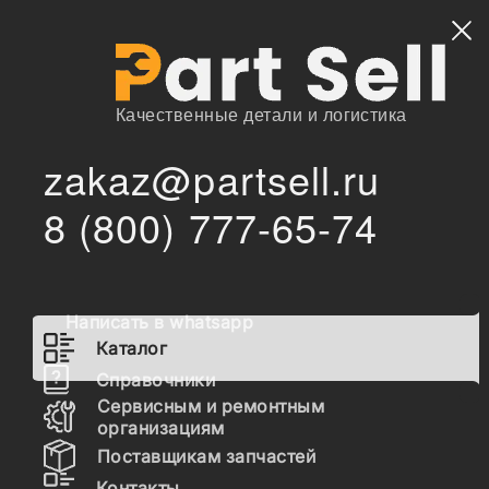
Найти
Качественные детали и логистика
zakaz@partsell.ru
/
Главная
Каталог
8 (800) 777-65-74
1-38319-040-0 Трос PTO F-series, HJ52P7505231, ,
/
1383190400
1-38319-040-0 Трос PTO F-
series, HJ52P7505231, ,
Написать в whatsapp
1383190400
Каталог
Справочники
Сервисным и ремонтным
Наличие 1-38319-040-0 на складах, цены и
организациям
сроки отгрузки
Поставщикам запчастей
Контакты