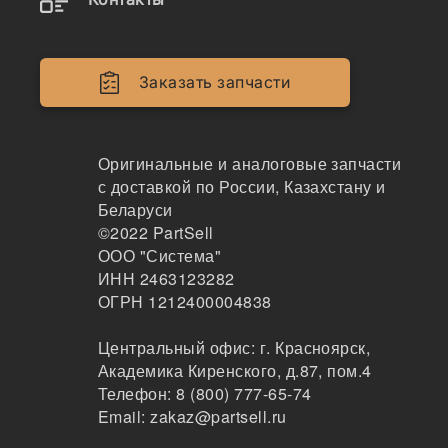
07145-10090
Заказать запчасти
Пыльник, 07145-00090, 07145-10090
HH
277
Оригинальные и аналоговые запчасти
Хабаровск
с доставкой по России, Казахстану и
2-3дня
Беларуси
24 шт.
©2022
PartSell
450 ₽
ООО "Система"
Показать больше
ИНН 2463123282
Заказать
ОГРН 1212400004838
Центральный офис:
г. Красноярск
,
Академика Киренского, д.87, пом.4
07145-10090
Телефон:
8 (800) 777-65-74
Уплотнение стандартное 90x105x5, KHV0103, 15
Email:
zakaz@partsell.ru
9648A1, Y020-090111, 07145-10090, S700-0902