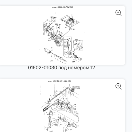
01602-01030 под номером 12