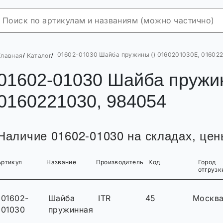
01602-01030 Шайба пружины () 0160201030E, 01602
/
/
Главная
Каталог
01602-01030 Шайба пружин
0160221030, 984054
Наличие 01602-01030 на складах, цены
Артикул
Название
Производитель
Код
Город
отгрузк
01602-
Шайба
ITR
45
Москв
01030
пружинная