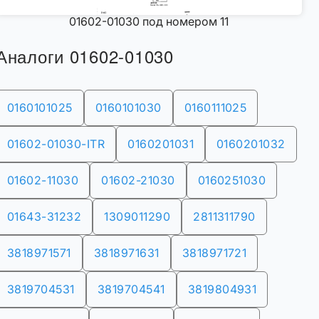
01602-01030 под номером 11
Аналоги 01602-01030
0160101025
0160101030
0160111025
01602-01030-ITR
0160201031
0160201032
01602-11030
01602-21030
0160251030
01643-31232
1309011290
2811311790
3818971571
3818971631
3818971721
3819704531
3819704541
3819804931