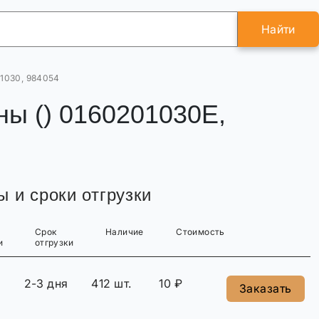
Найти
21030, 984054
ы () 0160201030E,
 и сроки отгрузки
Срок
Наличие
Стоимость
и
отгрузки
а
2-3 дня
412 шт.
10 ₽
Заказать