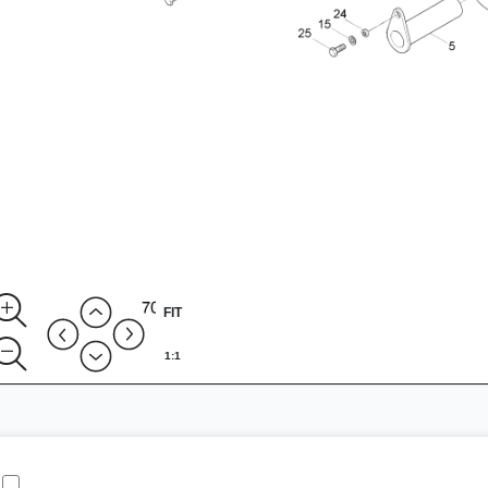
FIT
1:1