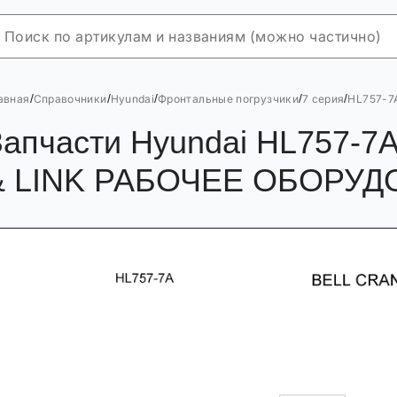
/
/
/
/
/
авная
Справочники
Hyundai
Фронтальные погрузчики
7 серия
HL757-7
Запчасти Hyundai HL757-
& LINK РАБОЧЕЕ ОБОРУ