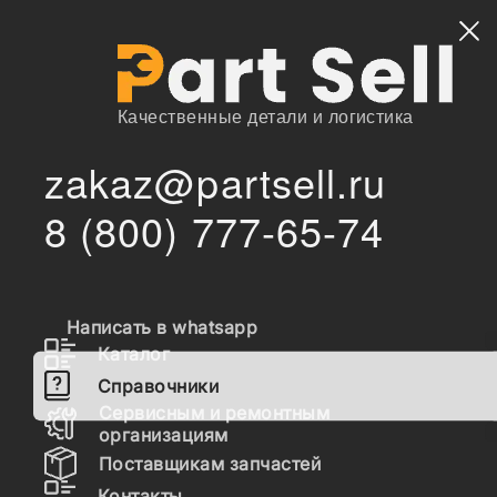
Найти
Качественные детали и логистика
zakaz@partsell.ru
/
/
/
Главная
Справочники
Hyundai
8 (800) 777-65-74
/
/
/
/
Экскаваторы 3/7/9 серии
Гусеничные
7 СЕРИЯ
R80-7A
ДРУГИЕ ЧАСТИ
Запчасти Hyundai R80-7A
ДРУГИЕ ЧАСТИ
Написать в whatsapp
Каталог
PAGE 8010 TOOLS
Справочники
PAGE 8100 DECALS
Сервисным и ремонтным
организациям
PAGE 8200 MANUALS
Поставщикам запчастей
Контакты