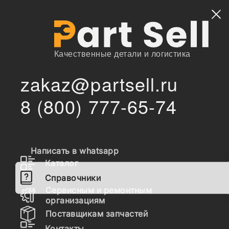
Найти
Качественные детали и логистика
zakaz@partsell.ru
/
/
/
Главная
Справочники
Bobcat
8 (800) 777-65-74
/
/
Телескопические манипуляторы
T2250
/
/
A85911001 & Above
ELECTRICAL SYSTEM
ELECTRICAL CIRCUIT (Engine)
Запчасти Bobcat T2250
Написать в whatsapp
ELECTRICAL CIRCUIT
Каталог
(Engine) ELECTRICAL
Справочники
Сервисным и ремонтным
SYSTEM
организациям
Поставщикам запчастей
Контакты