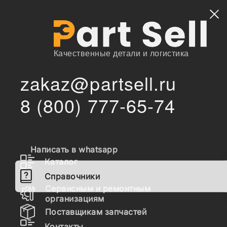
Найти
Качественные детали и логистика
zakaz@partsell.ru
/
/
/
/
/
Главная
Справочники
Bobcat
Погрузчики
S-Series
S630
8 (800) 777-65-74
/
/
A3NT11001 & Above, A3NU11001 & Above
/
ELECTRICAL SYSTEM
CAB ELECTRICAL CIRCUITRY (Standard)
Запчасти Bobcat S-Series
Написать в whatsapp
CAB ELECTRICAL
Каталог
CIRCUITRY (Standard)
Справочники
Сервисным и ремонтным
ELECTRICAL SYSTEM
организациям
Поставщикам запчастей
Контакты