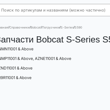
/
/
/
/
/
авная
Справочники
Bobcat
Погрузчики
S-Series
S590
апчасти Bobcat S-Series S
NMN11001 & Above
MP11001 & Above, AZNE11001 & Above
ND11001 & Above
9R11001 & Above