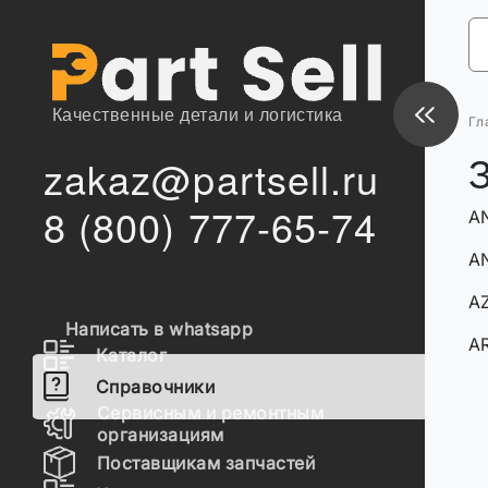
Качественные детали и логистика
Гл
zakaz@partsell.ru
З
8 (800) 777-65-74
A
AN
AZ
Написать в whatsapp
AR
Каталог
Справочники
Сервисным и ремонтным
организациям
Поставщикам запчастей